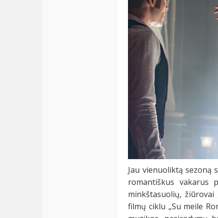
Jau vienuoliktą sezoną 
romantiškus vakarus p
minkštasuolių, žiūrovai 
filmų ciklu „Su meile Ro