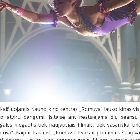
skaičiuojantis Kauno kino centras „Romuva“ lauko kinas visą
o atviru dangumi. Įsitaisę ant neatsiejama šių seansų 
galės mėgautis tiek naujausiais filmais, tiek vasariška ki
muva“. Kaip ir kasmet, „Romuva“ kvies ir į teminius šalių 