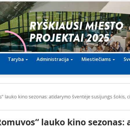
Taryba
Administracija
Miestiečiams
Sv
 lauko kino sezonas: atidarymo šventėje susijungs šokis, cir
Romuvos“ lauko kino sezonas: