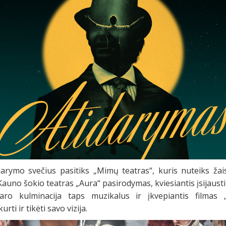
arymo svečius pasitiks „Mimų teatras“, kuris nuteiks žai
auno šokio teatras „Aura“ pasirodymas, kviesiantis įsijausti
karo kulminacija taps muzikalus ir įkvepiantis filmas 
rti ir tikėti savo vizija.