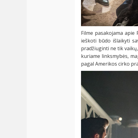
Filme pasakojama apie P
ieškoti būdo išlaikyti 
pradžiuginti ne tik vaikų
kuriame linksmybės, mag
pagal Amerikos cirko pr