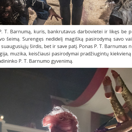
. T. Barnumą, kuris, bankrutavus darbovietei ir likęs be p
savo šeimą. Surengęs nedidelį magišką pasirodymą savo vai
, suaugusiųjų širdis, bet ir save patį. Ponas P. T. Barnumas 
ija, muzika, keisčiausi pasirodymai pradžiugintų kiekvieną 
adininko P. T. Barnumo gyvenimą.