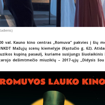
tadienis)
00 val. Kauno kino centras „Romuva“ pakvies į šių 
 NKDT Mažųjų scenų kiemelyje (Kęstučio g. 62). Atid
uzikos kupiną pasaulį, kuriame susijungs šiuolaikinis š
tarojo dešimtmečio miuziklų – 2017-ųjų „Didysis šou