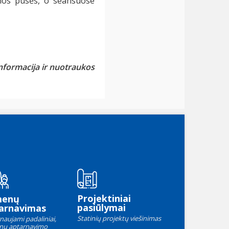
rmos pusės, o seansuose
formacija ir nuotraukos
Projektiniai
menų
pasiūlymai
arnavimas
Statinių projektų viešinimas
naujami padaliniai,
nų aptarnavimo