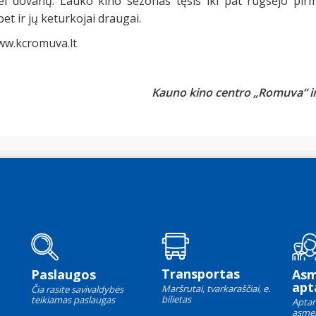
i dovanų. Lauko kino sezonas tęsis iki pat rugsėjo pi
bet ir jų keturkojai draugai.
ww.kcromuva.lt
Kauno kino centro „Romuva“ in
Transportas
Paslaugos
As
apt
Maršrutai, tvarkaraščiai, e.
Čia rasite savivaldybės
bilietas
teikiamas paslaugas
Aptar
asme