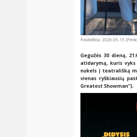
Paskelbta: 2026-05-15 (Penk
Gegužės 30 dieną, 21:
atidarymą, kuris vyks
nukels į teatrališką m
vienas ryškiausių pas
Greatest Showman“).