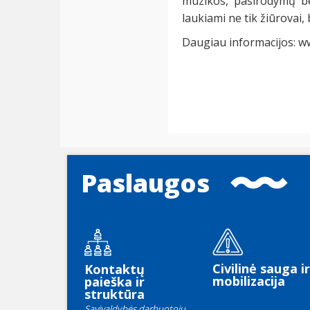
muzikos, pasirodymų be
laukiami ne tik žiūrovai, 
Daugiau informacijos: w
Paslaugos
Civilinė sauga ir
Kontaktų
mobilizacija
paieška ir
struktūra
Savivaldybės darbuotojų