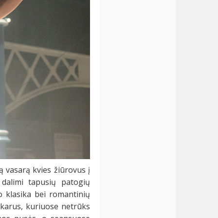
 vasarą kvies žiūrovus į
dalimi tapusių patogių
no klasika bei romantinių
vakarus, kuriuose netrūks