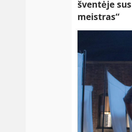
šventėje susi
meistras“