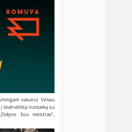
smingam vakarui. Vėliau
 į teatrališką nuotaiką su
„Didysis šou meistras“,