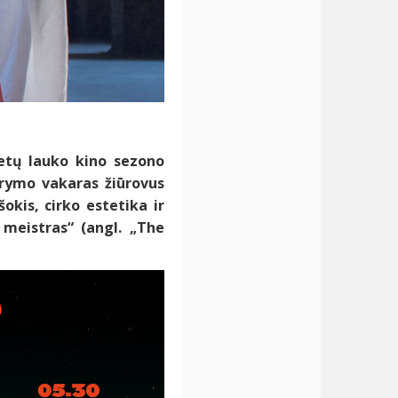
metų lauko kino sezono
arymo vakaras žiūrovus
okis, cirko estetika ir
 meistras“ (angl. „The