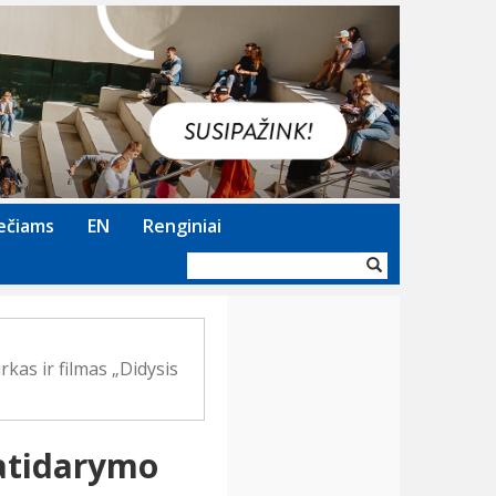
Next
ečiams
EN
Renginiai
Paieškos
forma
kas ir filmas „Didysis
 atidarymo