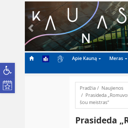
Previous
Apie Kauną
Meras
Open toolbar
Kultūros renginiai
Pradžia
Naujienos
Prasideda „Romuvos“
šou meistras“
Prasideda „