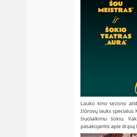
Lauko kino sezono atid
žiūrovų lauks specialus K
šiuolaikiniu šokiu. Va
pasakojantis apie drąsą ku