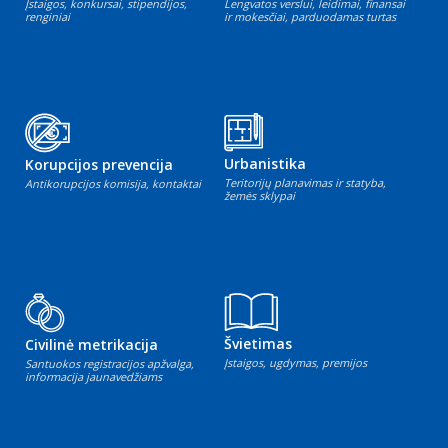
Įstaigos, konkursai, stipendijos,
Lengvatos verslui, leidimai, finansai
renginiai
ir mokesčiai, parduodamas turtas
Urbanistika
Korupcijos prevencija
Teritorijų planavimas ir statyba,
Antikorupcijos komisija, kontaktai
žemės sklypai
Švietimas
Civilinė metrikacija
Įstaigos, ugdymas, premijos
Santuokos registracijos apžvalga,
informacija jaunavedžiams