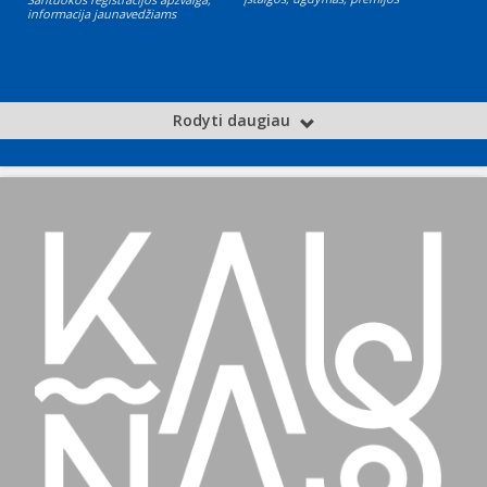
informacija jaunavedžiams
Rodyti daugiau