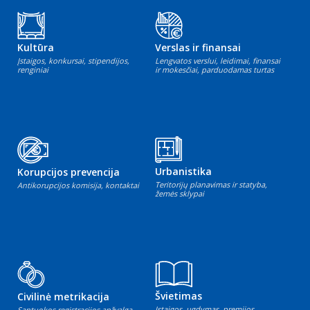
Kultūra
Verslas ir finansai
Įstaigos, konkursai, stipendijos,
Lengvatos verslui, leidimai, finansai
renginiai
ir mokesčiai, parduodamas turtas
Urbanistika
Korupcijos prevencija
Teritorijų planavimas ir statyba,
Antikorupcijos komisija, kontaktai
žemės sklypai
Švietimas
Civilinė metrikacija
Įstaigos, ugdymas, premijos
Santuokos registracijos apžvalga,