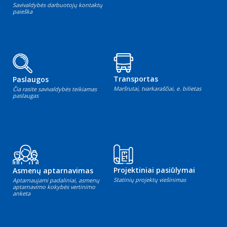
Savivaldybės darbuotojų kontaktų
paieška
Transportas
Paslaugos
Maršrutai, tvarkaraščiai, e. bilietas
Čia rasite savivaldybės teikiamas
paslaugas
Projektiniai pasiūlymai
Asmenų aptarnavimas
Statinių projektų viešinimas
Aptarnaujami padaliniai, asmenų
aptarnavimo kokybės vertinimo
anketa