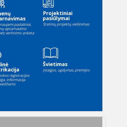
Projektiniai
menų
pasiūlymai
arnavimas
Statinių projektų viešinimas
naujami padaliniai,
nų aptarnavimo
ės vertinimo anketa
Švietimas
linė
rikacija
Įstaigos, ugdymas, premijos
okos registracijos
lga, informacija
vedžiams