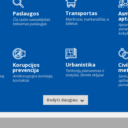
Transportas
Paslaugos
As
apt
Maršrutai, tvarkaraščiai, e.
Čia rasite savivaldybės
bilietas
teikiamas paslaugas
Aptar
asme
kokyb
Urbanistika
Korupcijos
Civi
prevencija
met
Teritorijų planavimas ir
statyba, žemės sklypai
ai,
Antikorupcijos komisija,
Santu
kontaktai
apžva
jauna
Rodyti daugiau