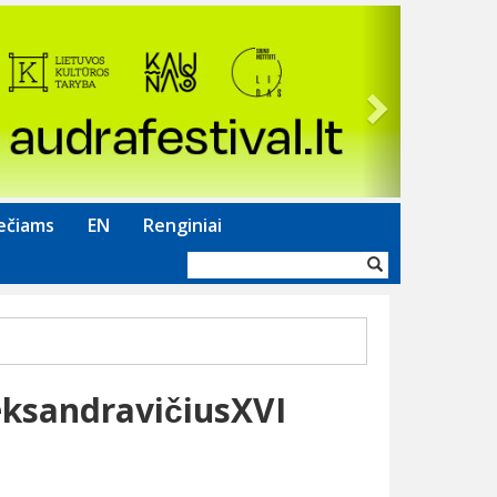
Next
ečiams
EN
Renginiai
Paieškos
forma
leksandravičiusXVI