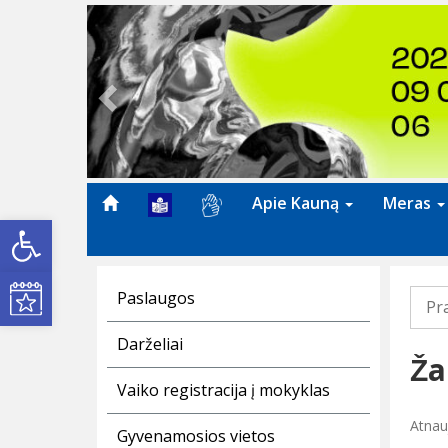
Previous
Apie Kauną
Meras
Open toolbar
Kultūros renginiai
Paslaugos
Pr
Darželiai
Ž
Vaiko registracija į mokyklas
Atnau
Gyvenamosios vietos