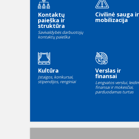
Civilinė sauga ir
Kontaktų
mobilizacija
paieška ir
struktūra
Savivaldybės darbuotojų
kontaktų paieška
Kultūra
Verslas ir
finansai
Įstaigos, konkursai,
stipendijos, renginiai
Lengvatos verslui, leidim
finansai ir mokesčiai,
parduodamas turtas