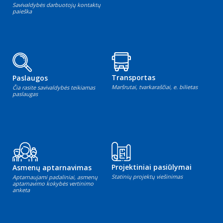
Savivaldybės darbuotojų kontaktų
paieška
Transportas
Paslaugos
Maršrutai, tvarkaraščiai, e. bilietas
Čia rasite savivaldybės teikiamas
paslaugas
Projektiniai pasiūlymai
Asmenų aptarnavimas
Statinių projektų viešinimas
Aptarnaujami padaliniai, asmenų
aptarnavimo kokybės vertinimo
anketa