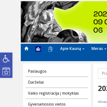
Previous
Apie Kauną
Meras
Open toolbar
Kultūros renginiai
Paslaugos
Pr
Darželiai
20
Vaiko registracija į mokyklas
Atnau
Gyvenamosios vietos