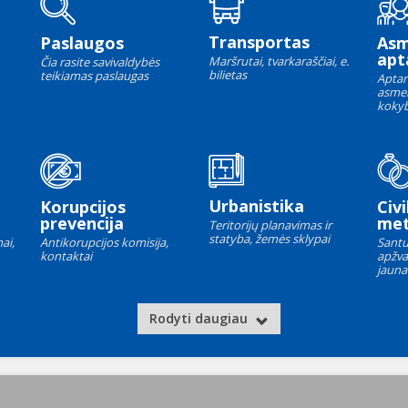
Transportas
Paslaugos
As
apt
Maršrutai, tvarkaraščiai, e.
Čia rasite savivaldybės
bilietas
teikiamas paslaugas
Aptar
asme
kokyb
Urbanistika
Korupcijos
Civi
prevencija
met
Teritorijų planavimas ir
statyba, žemės sklypai
ai,
Antikorupcijos komisija,
Santu
kontaktai
apžva
jauna
Rodyti daugiau