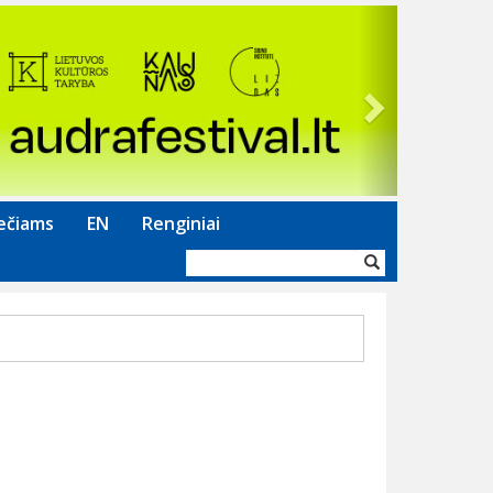
Next
ečiams
EN
Renginiai
Paieškos
forma