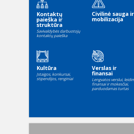
Civilinė sauga ir
Kontaktų
mobilizacija
paieška ir
struktūra
Savivaldybės darbuotojų
kontaktų paieška
Kultūra
Verslas ir
finansai
Įstaigos, konkursai,
stipendijos, renginiai
Lengvatos verslui, leidim
finansai ir mokesčiai,
parduodamas turtas