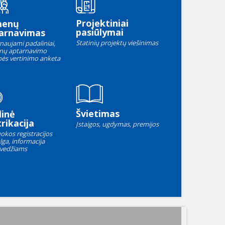
Projektiniai
menų
pasiūlymai
arnavimas
Statinių projektų viešinimas
naujami padaliniai,
nų aptarnavimo
ės vertinimo anketa
Švietimas
linė
rikacija
Įstaigos, ugdymas, premijos
okos registracijos
lga, informacija
vedžiams