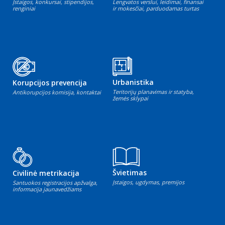
Įstaigos, konkursai, stipendijos,
Lengvatos verslui, leidimai, finansai
renginiai
ir mokesčiai, parduodamas turtas
Urbanistika
Korupcijos prevencija
Teritorijų planavimas ir statyba,
Antikorupcijos komisija, kontaktai
žemės sklypai
Švietimas
Civilinė metrikacija
Įstaigos, ugdymas, premijos
Santuokos registracijos apžvalga,
informacija jaunavedžiams