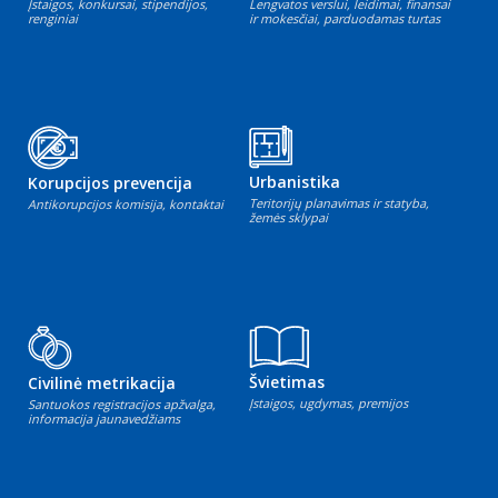
Įstaigos, konkursai, stipendijos,
Lengvatos verslui, leidimai, finansai
renginiai
ir mokesčiai, parduodamas turtas
Urbanistika
Korupcijos prevencija
Teritorijų planavimas ir statyba,
Antikorupcijos komisija, kontaktai
žemės sklypai
Švietimas
Civilinė metrikacija
Įstaigos, ugdymas, premijos
Santuokos registracijos apžvalga,
informacija jaunavedžiams