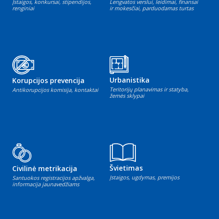
Įstaigos, konkursai, stipendijos,
Lengvatos verslui, leidimai, finansai
renginiai
ir mokesčiai, parduodamas turtas
Urbanistika
Korupcijos prevencija
Teritorijų planavimas ir statyba,
Antikorupcijos komisija, kontaktai
žemės sklypai
Švietimas
Civilinė metrikacija
Įstaigos, ugdymas, premijos
Santuokos registracijos apžvalga,
informacija jaunavedžiams