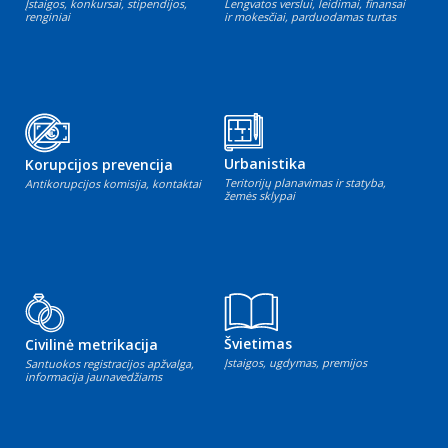
Įstaigos, konkursai, stipendijos,
Lengvatos verslui, leidimai, finansai
renginiai
ir mokesčiai, parduodamas turtas
Urbanistika
Korupcijos prevencija
Teritorijų planavimas ir statyba,
Antikorupcijos komisija, kontaktai
žemės sklypai
Švietimas
Civilinė metrikacija
Įstaigos, ugdymas, premijos
Santuokos registracijos apžvalga,
informacija jaunavedžiams