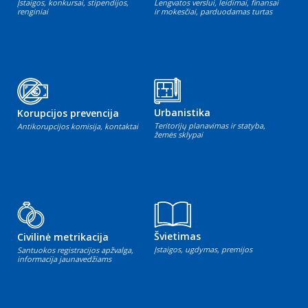
Įstaigos, konkursai, stipendijos,
Lengvatos verslui, leidimai, finansai
renginiai
ir mokesčiai, parduodamas turtas
Urbanistika
Korupcijos prevencija
Teritorijų planavimas ir statyba,
Antikorupcijos komisija, kontaktai
žemės sklypai
Švietimas
Civilinė metrikacija
Įstaigos, ugdymas, premijos
Santuokos registracijos apžvalga,
informacija jaunavedžiams