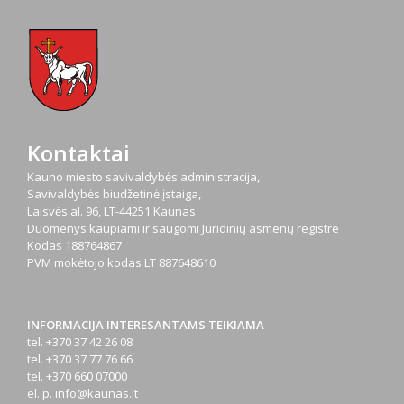
Kontaktai
Kauno miesto savivaldybės administracija,
Savivaldybės biudžetinė įstaiga,
Laisvės al. 96, LT-44251 Kaunas
Duomenys kaupiami ir saugomi Juridinių asmenų registre
Kodas
188764867
PVM mokėtojo kodas
LT 887648610
INFORMACIJA INTERESANTAMS TEIKIAMA
tel. +370 37 42 26 08
tel. +370 37 77 76 66
tel. +370 660 07000
el. p.
info@kaunas.lt