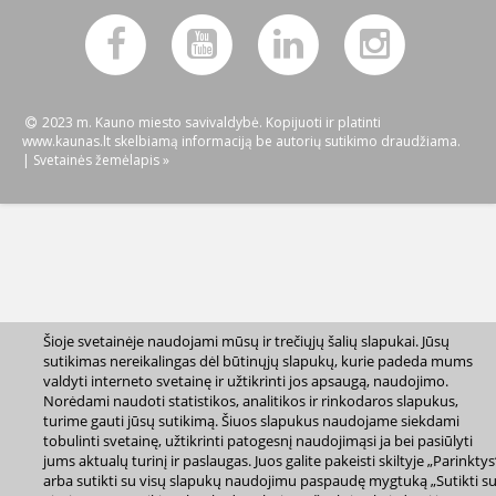
2023 m. Kauno miesto savivaldybė. Kopijuoti ir platinti
www.kaunas.lt skelbiamą informaciją be autorių sutikimo draudžiama.
|
Svetainės žemėlapis »
Šioje svetainėje naudojami mūsų ir trečiųjų šalių slapukai. Jūsų
sutikimas nereikalingas dėl būtinųjų slapukų, kurie padeda mums
valdyti interneto svetainę ir užtikrinti jos apsaugą, naudojimo.
Norėdami naudoti statistikos, analitikos ir rinkodaros slapukus,
turime gauti jūsų sutikimą. Šiuos slapukus naudojame siekdami
tobulinti svetainę, užtikrinti patogesnį naudojimąsi ja bei pasiūlyti
jums aktualų turinį ir paslaugas. Juos galite pakeisti skiltyje „Parinktys
arba sutikti su visų slapukų naudojimu paspaudę mygtuką „Sutikti s