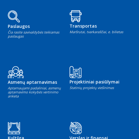
Transportas
Paslaugos
Maršrutai, tvarkaraščiai, e. bilietas
Čia rasite savivaldybės teikiamas
paslaugas
Projektiniai pasiūlymai
Asmenų aptarnavimas
Statinių projektų viešinimas
Aptarnaujami padaliniai, asmenų
aptarnavimo kokybės vertinimo
anketa
Kultūra
Verslas ir finansai