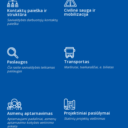
Civilinė sauga ir
Kontaktų paieška ir
mobilizacija
struktūra
Savivaldybės darbuotojų kontaktų
paieška
Transportas
Paslaugos
Maršrutai, tvarkaraščiai, e. bilietas
Čia rasite savivaldybės teikiamas
paslaugas
Projektiniai pasiūlymai
Asmenų aptarnavimas
Statinių projektų viešinimas
Aptarnaujami padaliniai, asmenų
aptarnavimo kokybės vertinimo
anketa