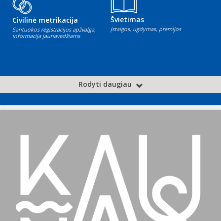
Švietimas
Civilinė metrikacija
Įstaigos, ugdymas, premijos
Santuokos registracijos apžvalga,
informacija jaunavedžiams
Rodyti daugiau