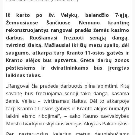
Iš karto po šv. Velykų, balandžio 7-ąją,
Žemuosiuose Šančiuose Nemuno krantinę
rekonstruojantys rangovai pradės žemės kasimo
darbus. Ruošiamasi frezuoti senąją dangą,
tvirtinti šlaitą. Mažiausiai iki šių metų spalio, dėl
saugumo, atkarpa tarp Kranto 11-osios gatvės ir
Kranto alėjos bus aptverta. Greta darbų zonos
pėstiesiems ir dviratininkams bus įrengtas
laikinas takas.
„Rangovai čia pradeda darbuotis pilna apimtimi. Kitą
savaitę bus frezuojama senoji tako danga, kasama
žemė. Vėliau – tvirtinamas šlaitas. Dėl to atkarpoje
tarp Kranto 11-osios gatvės ir Kranto alėjos numatyti
laikini eismo ribojimai“, – sako Kauno savivaldybės
Miesto tvarkymo skyriaus vedėjas Aloyzas Pakalniškis.
Per pastaruosius kelerius metus daugiabučiams