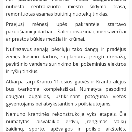
nutiesta centralizuoto miesto šildymo trasa,
remontuotas esamas buitinių nuotekų tinklas.
Praėjusį mėnesį upės pakrantėje startavo
paruošiamieji darbai – šalinti invaziniai, menkaverčiai
ar prastos būklės medžiai ir krūmai.
Nufrezavus senąją pėsčiųjų tako dangą ir pradėjus
žemės kasimo darbus, suplanuota įrengti drenažą,
paviršinio vandens surinkimo bei požeminius elektros
ir ryšių tinklus.
Atkarpa tarp Kranto 11-osios gatvės ir Kranto alėjos
bus tvarkoma kompleksiškai. Numatyta pasodinti
daugiau augalijos, užtikrinant patogumą vietos
gyventojams bei atvykstantiems poilsiautojams.
Nemuno krantinės rekonstrukcija vyks etapais. Čia
numatytas laisvalaikio erdvių įrengimas: vaikų
žaidimų, sporto, apžvalgos ir poilsio aikštelės,