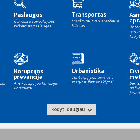
Transportas
Paslaugos
As
apt
Maršrutai, tvarkaraščiai, e.
Čia rasite savivaldybės
bilietas
teikiamas paslaugas
Aptar
asme
kokyb
Urbanistika
Korupcijos
Civi
prevencija
met
Teritorijų planavimas ir
statyba, žemės sklypai
ai,
Antikorupcijos komisija,
Santu
kontaktai
apžva
jauna
Rodyti daugiau