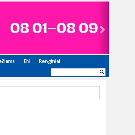
Next
ečiams
EN
Renginiai
Paieškos
forma