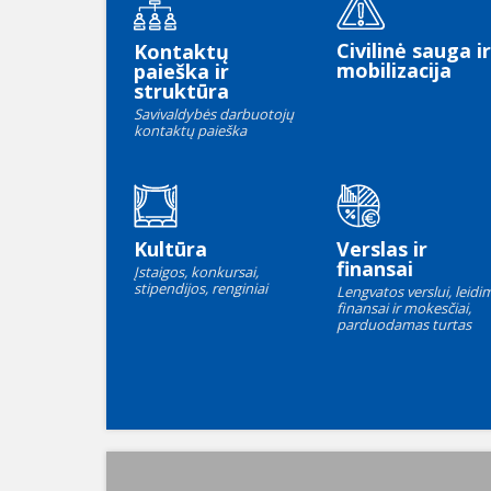
Civilinė sauga ir
Kontaktų
mobilizacija
paieška ir
struktūra
Savivaldybės darbuotojų
kontaktų paieška
Kultūra
Verslas ir
finansai
Įstaigos, konkursai,
stipendijos, renginiai
Lengvatos verslui, leidim
finansai ir mokesčiai,
parduodamas turtas