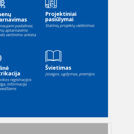
Projektiniai
menų
pasiūlymai
arnavimas
Statinių projektų viešinimas
naujami padaliniai,
nų aptarnavimo
ės vertinimo anketa
Švietimas
linė
rikacija
Įstaigos, ugdymas, premijos
okos registracijos
lga, informacija
vedžiams