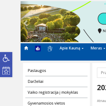
Previous
Apie Kauną
Meras
Open toolbar
Kultūros renginiai
Paslaugos
Pr
Darželiai
20
Vaiko registracija į mokyklas
Atnauj
Gyvenamosios vietos