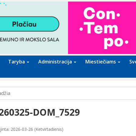
Taryba
Administracija
Miestiečiams
Sv
adžia
260325-DOM_7529
inta: 2026-03-26 (Ketvirtadienis)