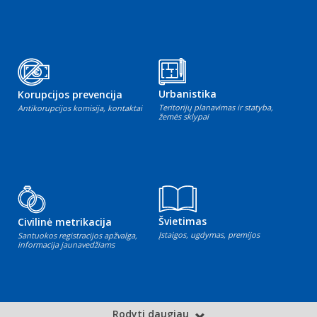
Urbanistika
Korupcijos prevencija
Teritorijų planavimas ir statyba,
Antikorupcijos komisija, kontaktai
žemės sklypai
Švietimas
Civilinė metrikacija
Įstaigos, ugdymas, premijos
Santuokos registracijos apžvalga,
informacija jaunavedžiams
Rodyti daugiau