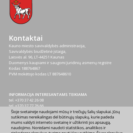
Kontaktai
Kauno miesto savivaldybės administracija,
Savivaldybės biudžetinė įstaiga,
Laisvės al. 96, LT-44251 Kaunas
Duomenys kaupiami ir saugomi Juridinių asmenų registre
Kodas
188764867
PVM mokėtojo kodas
LT 887648610
INFORMACIJA INTERESANTAMS TEIKIAMA
tel. +370 37 42 26 08
tel. +370 37 77 76 66
tel. +370 660 07000
Šioje svetainėje naudojami mūsų ir trečiųjų šalių slapukai. Jūsų
sutikimas nereikalingas dėl būtinųjų slapukų, kurie padeda
el. p.
info@kaunas.lt
mums valdyti interneto svetainę ir užtikrinti jos apsaugą,
naudojimo. Norėdami naudoti statistikos, analitikos ir