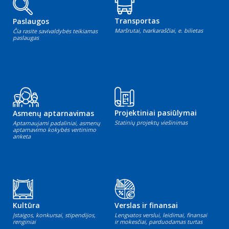
Transportas
Paslaugos
Maršrutai, tvarkaraščiai, e. bilietas
Čia rasite savivaldybės teikiamas
paslaugas
Projektiniai pasiūlymai
Asmenų aptarnavimas
Statinių projektų viešinimas
Aptarnaujami padaliniai, asmenų
aptarnavimo kokybės vertinimo
anketa
Kultūra
Verslas ir finansai
Įstaigos, konkursai, stipendijos,
Lengvatos verslui, leidimai, finansai
renginiai
ir mokesčiai, parduodamas turtas