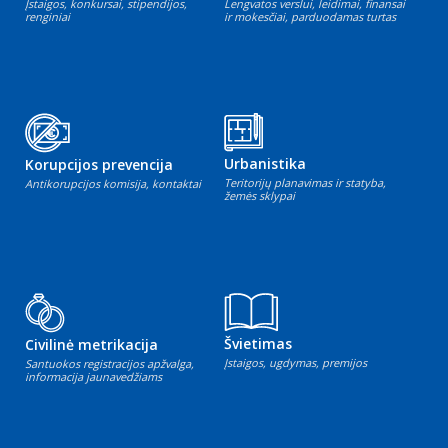
Įstaigos, konkursai, stipendijos,
Lengvatos verslui, leidimai, finansai
renginiai
ir mokesčiai, parduodamas turtas
Urbanistika
Korupcijos prevencija
Teritorijų planavimas ir statyba,
Antikorupcijos komisija, kontaktai
žemės sklypai
Švietimas
Civilinė metrikacija
Įstaigos, ugdymas, premijos
Santuokos registracijos apžvalga,
informacija jaunavedžiams