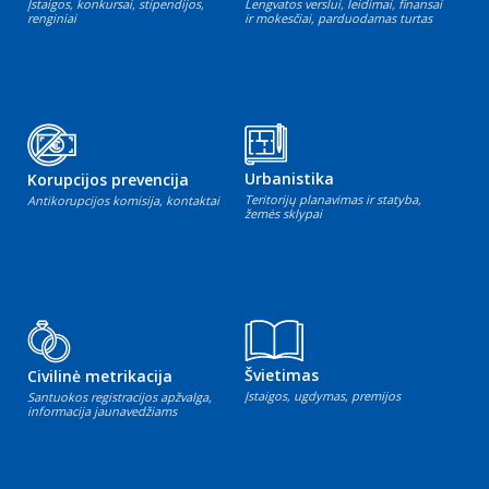
Įstaigos, konkursai, stipendijos,
Lengvatos verslui, leidimai, finansai
renginiai
ir mokesčiai, parduodamas turtas
Urbanistika
Korupcijos prevencija
Teritorijų planavimas ir statyba,
Antikorupcijos komisija, kontaktai
žemės sklypai
Švietimas
Civilinė metrikacija
Įstaigos, ugdymas, premijos
Santuokos registracijos apžvalga,
informacija jaunavedžiams