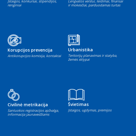
Įstaigos, konkursai, stipendijos,
Lengvatos verslui, leidimai, finansai
renginiai
ir mokesčiai, parduodamas turtas
Urbanistika
Korupcijos prevencija
Teritorijų planavimas ir statyba,
Antikorupcijos komisija, kontaktai
žemės sklypai
Švietimas
Civilinė metrikacija
Įstaigos, ugdymas, premijos
Santuokos registracijos apžvalga,
informacija jaunavedžiams