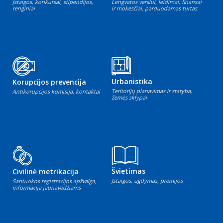
Įstaigos, konkursai, stipendijos,
Lengvatos verslui, leidimai, finansai
renginiai
ir mokesčiai, parduodamas turtas
Urbanistika
Korupcijos prevencija
Teritorijų planavimas ir statyba,
Antikorupcijos komisija, kontaktai
žemės sklypai
Švietimas
Civilinė metrikacija
Įstaigos, ugdymas, premijos
Santuokos registracijos apžvalga,
informacija jaunavedžiams