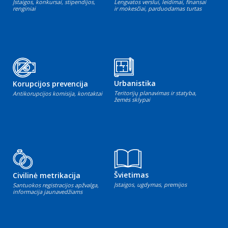
Įstaigos, konkursai, stipendijos,
Lengvatos verslui, leidimai, finansai
renginiai
ir mokesčiai, parduodamas turtas
Urbanistika
Korupcijos prevencija
Teritorijų planavimas ir statyba,
Antikorupcijos komisija, kontaktai
žemės sklypai
Švietimas
Civilinė metrikacija
Įstaigos, ugdymas, premijos
Santuokos registracijos apžvalga,
informacija jaunavedžiams