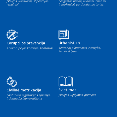
Įstaigos, konkursai, stipendijos,
Lengvatos verslui, leidimai, finansai
renginiai
ir mokesčiai, parduodamas turtas
Urbanistika
Korupcijos prevencija
Teritorijų planavimas ir statyba,
Antikorupcijos komisija, kontaktai
žemės sklypai
Švietimas
Civilinė metrikacija
Įstaigos, ugdymas, premijos
Santuokos registracijos apžvalga,
informacija jaunavedžiams