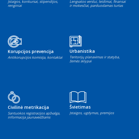
Įstaigos, konkursai, stipendijos,
Lengvatos verslui, leidimai, finansai
renginiai
ir mokesčiai, parduodamas turtas
Urbanistika
Korupcijos prevencija
Teritorijų planavimas ir statyba,
Antikorupcijos komisija, kontaktai
žemės sklypai
Švietimas
Civilinė metrikacija
Įstaigos, ugdymas, premijos
Santuokos registracijos apžvalga,
informacija jaunavedžiams