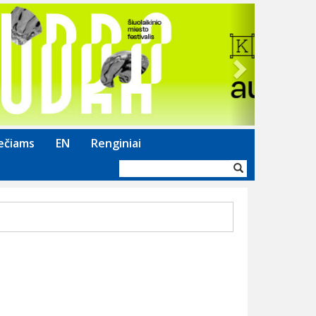
Next
ečiams
EN
Renginiai
Paieškos
forma