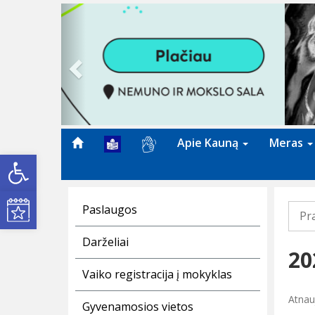
Previous
Apie Kauną
Meras
Open toolbar
Kultūros renginiai
Paslaugos
Pr
Darželiai
20
Vaiko registracija į mokyklas
Atnauj
Gyvenamosios vietos