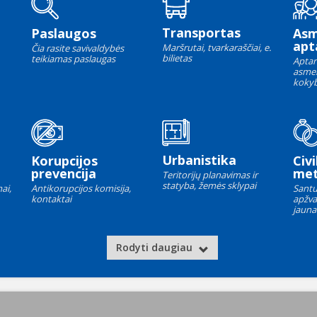
Transportas
Paslaugos
As
apt
Maršrutai, tvarkaraščiai, e.
Čia rasite savivaldybės
bilietas
teikiamas paslaugas
Aptar
asme
kokyb
Urbanistika
Korupcijos
Civi
prevencija
met
Teritorijų planavimas ir
statyba, žemės sklypai
ai,
Antikorupcijos komisija,
Santu
kontaktai
apžva
jauna
Rodyti daugiau