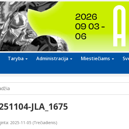
Taryba
Administracija
Miestiečiams
Sv
adžia
251104-JLA_1675
inta: 2025-11-05 (Trečiadienis)