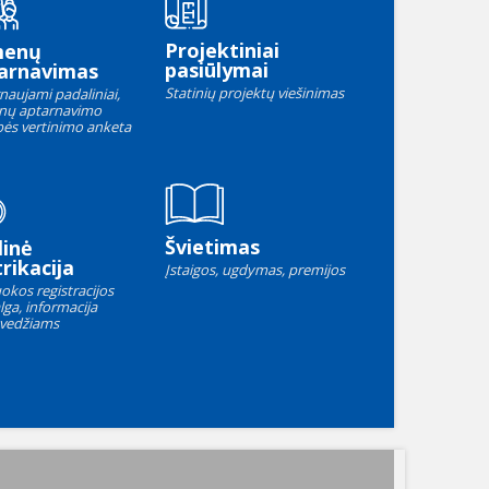
Projektiniai
menų
pasiūlymai
arnavimas
Statinių projektų viešinimas
naujami padaliniai,
nų aptarnavimo
ės vertinimo anketa
Švietimas
linė
rikacija
Įstaigos, ugdymas, premijos
okos registracijos
lga, informacija
vedžiams