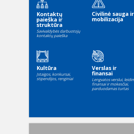
Civilinė sauga ir
Kontaktų
mobilizacija
paieška ir
struktūra
Savivaldybės darbuotojų
kontaktų paieška
Kultūra
Verslas ir
finansai
Įstaigos, konkursai,
stipendijos, renginiai
Lengvatos verslui, leidim
finansai ir mokesčiai,
parduodamas turtas