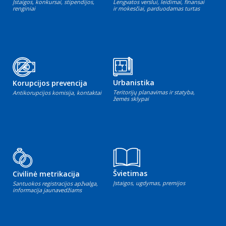
Įstaigos, konkursai, stipendijos,
Lengvatos verslui, leidimai, finansai
renginiai
ir mokesčiai, parduodamas turtas
Urbanistika
Korupcijos prevencija
Teritorijų planavimas ir statyba,
Antikorupcijos komisija, kontaktai
žemės sklypai
Švietimas
Civilinė metrikacija
Įstaigos, ugdymas, premijos
Santuokos registracijos apžvalga,
informacija jaunavedžiams