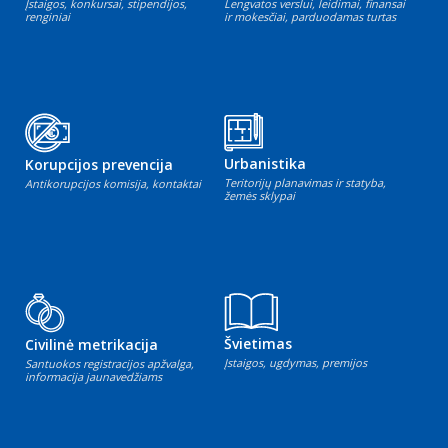
Įstaigos, konkursai, stipendijos,
Lengvatos verslui, leidimai, finansai
renginiai
ir mokesčiai, parduodamas turtas
Urbanistika
Korupcijos prevencija
Teritorijų planavimas ir statyba,
Antikorupcijos komisija, kontaktai
žemės sklypai
Švietimas
Civilinė metrikacija
Įstaigos, ugdymas, premijos
Santuokos registracijos apžvalga,
informacija jaunavedžiams