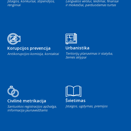
Įstaigos, konkursai, stipendijos,
Lengvatos verslui, leidimai, finansai
renginiai
ir mokesčiai, parduodamas turtas
Urbanistika
Korupcijos prevencija
Teritorijų planavimas ir statyba,
Antikorupcijos komisija, kontaktai
žemės sklypai
Švietimas
Civilinė metrikacija
Įstaigos, ugdymas, premijos
Santuokos registracijos apžvalga,
informacija jaunavedžiams