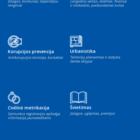
Įstaigos, konkursai, stipendijos,
Lengvatos verslui, leidimai, finansai
renginiai
ir mokesčiai, parduodamas turtas
Urbanistika
Korupcijos prevencija
Teritorijų planavimas ir statyba,
Antikorupcijos komisija, kontaktai
žemės sklypai
Švietimas
Civilinė metrikacija
Įstaigos, ugdymas, premijos
Santuokos registracijos apžvalga,
informacija jaunavedžiams