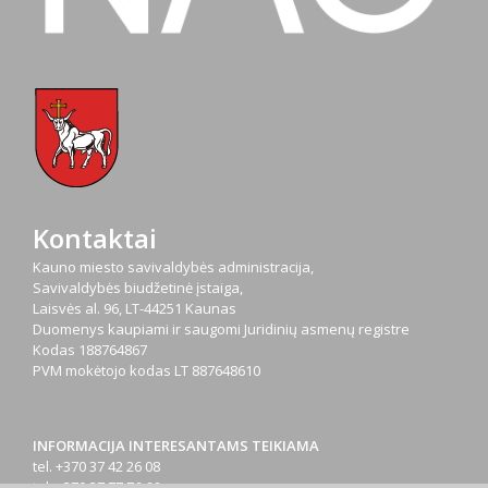
Kontaktai
Kauno miesto savivaldybės administracija,
Savivaldybės biudžetinė įstaiga,
Laisvės al. 96, LT-44251 Kaunas
Duomenys kaupiami ir saugomi Juridinių asmenų registre
Kodas
188764867
PVM mokėtojo kodas
LT 887648610
INFORMACIJA INTERESANTAMS TEIKIAMA
tel. +370 37 42 26 08
tel. +370 37 77 76 66