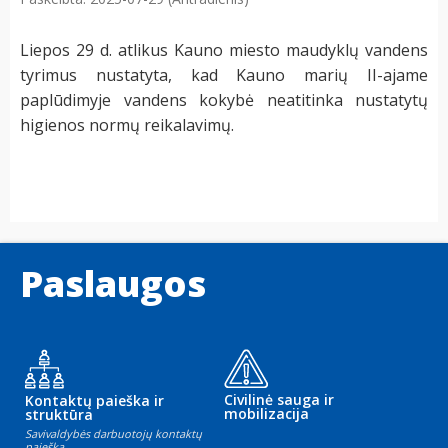
Liepos 29 d. atlikus Kauno miesto maudyklų vandens
tyrimus nustatyta, kad Kauno marių II-ajame
paplūdimyje vandens kokybė neatitinka nustatytų
higienos normų reikalavimų.
Paslaugos
Civilinė sauga ir
Kontaktų paieška ir
mobilizacija
struktūra
Savivaldybės darbuotojų kontaktų
paieška