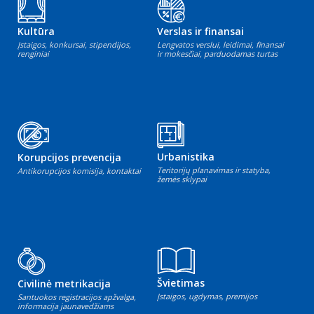
Kultūra
Verslas ir finansai
Įstaigos, konkursai, stipendijos,
Lengvatos verslui, leidimai, finansai
renginiai
ir mokesčiai, parduodamas turtas
Urbanistika
Korupcijos prevencija
Teritorijų planavimas ir statyba,
Antikorupcijos komisija, kontaktai
žemės sklypai
Švietimas
Civilinė metrikacija
Įstaigos, ugdymas, premijos
Santuokos registracijos apžvalga,
informacija jaunavedžiams