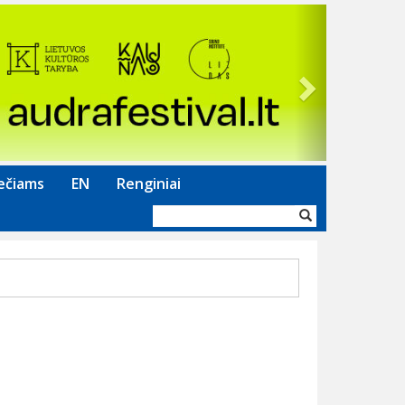
Next
ečiams
EN
Renginiai
Paieškos
forma