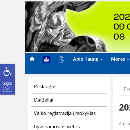
Previous
Apie Kauną
Meras
Open toolbar
Kultūros renginiai
Paslaugos
Pr
Darželiai
20
Vaiko registracija į mokyklas
Atnau
Gyvenamosios vietos