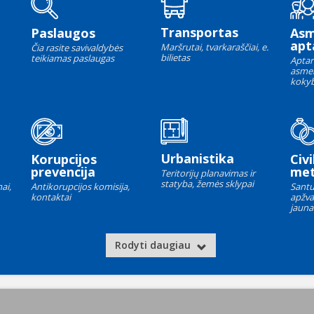
Transportas
Paslaugos
As
apt
Maršrutai, tvarkaraščiai, e.
Čia rasite savivaldybės
bilietas
teikiamas paslaugas
Aptar
asme
kokyb
Urbanistika
Korupcijos
Civi
prevencija
met
Teritorijų planavimas ir
statyba, žemės sklypai
ai,
Antikorupcijos komisija,
Santu
kontaktai
apžva
jauna
Rodyti daugiau