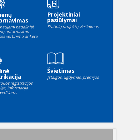
Projektiniai
menų
pasiūlymai
arnavimas
Statinių projektų viešinimas
naujami padaliniai,
nų aptarnavimo
ės vertinimo anketa
Švietimas
linė
rikacija
Įstaigos, ugdymas, premijos
okos registracijos
lga, informacija
vedžiams