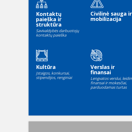
Civilinė sauga ir
Kontaktų
mobilizacija
paieška ir
struktūra
Savivaldybės darbuotojų
kontaktų paieška
Kultūra
Verslas ir
finansai
Įstaigos, konkursai,
stipendijos, renginiai
Lengvatos verslui, leidim
finansai ir mokesčiai,
parduodamas turtas