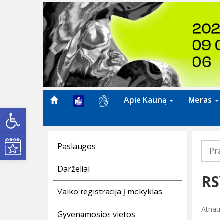
Previous
Apie Kauną
Meras
Open toolbar
Kultūros renginiai
Paslaugos
Pr
Darželiai
RS
Vaiko registracija į mokyklas
Atnau
Gyvenamosios vietos