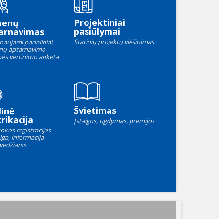
Projektiniai
menų
pasiūlymai
arnavimas
Statinių projektų viešinimas
naujami padaliniai,
nų aptarnavimo
ės vertinimo anketa
Švietimas
linė
rikacija
Įstaigos, ugdymas, premijos
okos registracijos
lga, informacija
vedžiams