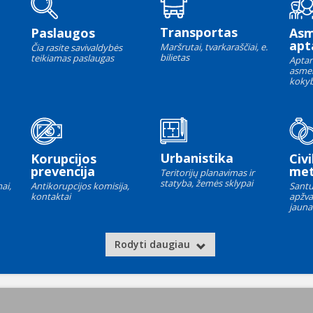
Transportas
Paslaugos
As
apt
Maršrutai, tvarkaraščiai, e.
Čia rasite savivaldybės
bilietas
teikiamas paslaugas
Aptar
asme
kokyb
Urbanistika
Korupcijos
Civi
prevencija
met
Teritorijų planavimas ir
statyba, žemės sklypai
ai,
Antikorupcijos komisija,
Santu
kontaktai
apžva
jauna
Rodyti daugiau