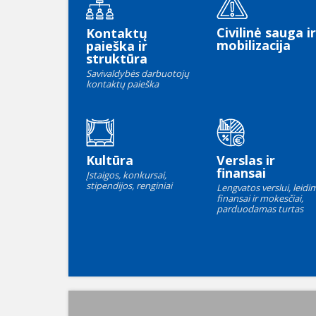
Civilinė sauga ir
Kontaktų
mobilizacija
paieška ir
struktūra
Savivaldybės darbuotojų
kontaktų paieška
Kultūra
Verslas ir
finansai
Įstaigos, konkursai,
stipendijos, renginiai
Lengvatos verslui, leidim
finansai ir mokesčiai,
parduodamas turtas