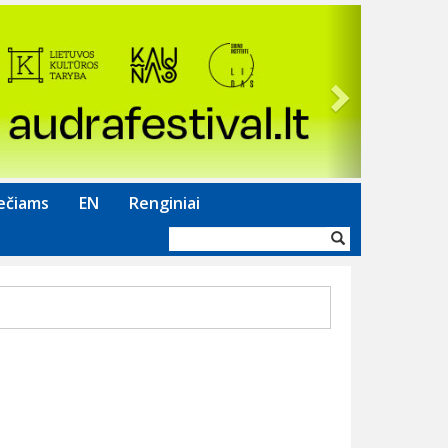
Next
ečiams
EN
Renginiai
Paieškos
forma