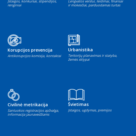
Įstaigos, konkursai, stipendijos,
Lengvatos verslui, leidimai, finansai
renginiai
ir mokesčiai, parduodamas turtas
Urbanistika
Korupcijos prevencija
Teritorijų planavimas ir statyba,
Antikorupcijos komisija, kontaktai
žemės sklypai
Švietimas
Civilinė metrikacija
Įstaigos, ugdymas, premijos
Santuokos registracijos apžvalga,
informacija jaunavedžiams