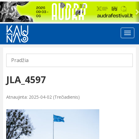
Previous
Pradžia
JLA_4597
Atnaujinta: 2025-04-02 (Trečiadienis)