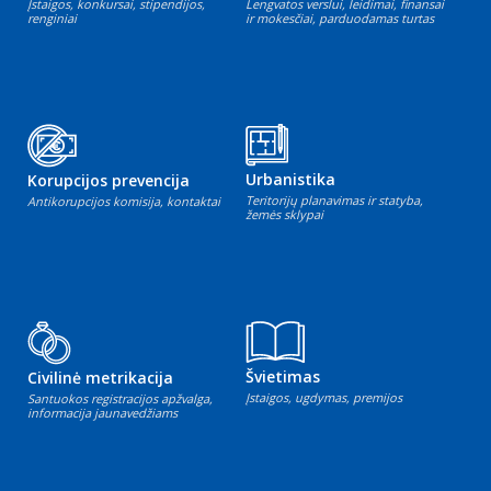
Įstaigos, konkursai, stipendijos,
Lengvatos verslui, leidimai, finansai
renginiai
ir mokesčiai, parduodamas turtas
Urbanistika
Korupcijos prevencija
Teritorijų planavimas ir statyba,
Antikorupcijos komisija, kontaktai
žemės sklypai
Švietimas
Civilinė metrikacija
Įstaigos, ugdymas, premijos
Santuokos registracijos apžvalga,
informacija jaunavedžiams