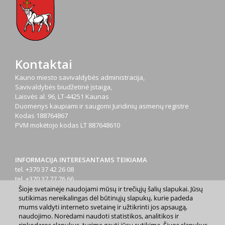
Kontaktai
Kauno miesto savivaldybės administracija,
Savivaldybės biudžetinė įstaiga,
Laisvės al. 96, LT-44251 Kaunas
Duomenys kaupiami ir saugomi Juridinių asmenų registre
Kodas
188764867
PVM mokėtojo kodas
LT 887648610
INFORMACIJA INTERESANTAMS TEIKIAMA
tel. +370 37 42 26 08
tel. +370 37 77 76 66
tel. +370 660 07000
Šioje svetainėje naudojami mūsų ir trečiųjų šalių slapukai. Jūsų
sutikimas nereikalingas dėl būtinųjų slapukų, kurie padeda
el. p.
info@kaunas.lt
mums valdyti interneto svetainę ir užtikrinti jos apsaugą,
naudojimo. Norėdami naudoti statistikos, analitikos ir