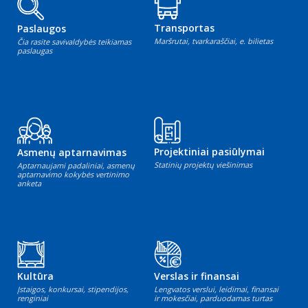
Transportas
Paslaugos
Maršrutai, tvarkaraščiai, e. bilietas
Čia rasite savivaldybės teikiamas
paslaugas
Projektiniai pasiūlymai
Asmenų aptarnavimas
Statinių projektų viešinimas
Aptarnaujami padaliniai, asmenų
aptarnavimo kokybės vertinimo
anketa
Kultūra
Verslas ir finansai
Įstaigos, konkursai, stipendijos,
Lengvatos verslui, leidimai, finansai
renginiai
ir mokesčiai, parduodamas turtas