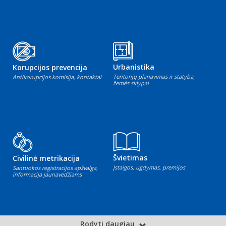
Urbanistika
Korupcijos prevencija
Teritorijų planavimas ir statyba,
Antikorupcijos komisija, kontaktai
žemės sklypai
Švietimas
Civilinė metrikacija
Įstaigos, ugdymas, premijos
Santuokos registracijos apžvalga,
informacija jaunavedžiams
Rodyti daugiau