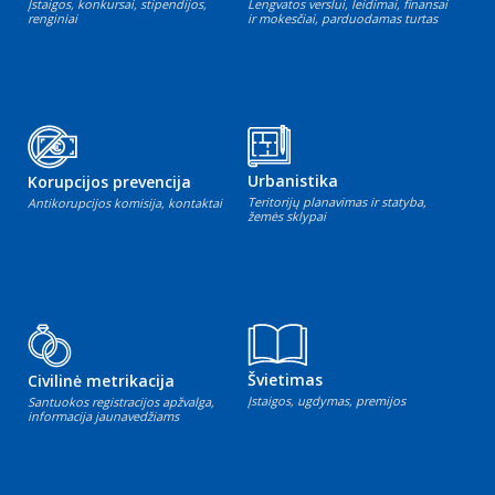
Įstaigos, konkursai, stipendijos,
Lengvatos verslui, leidimai, finansai
renginiai
ir mokesčiai, parduodamas turtas
Urbanistika
Korupcijos prevencija
Teritorijų planavimas ir statyba,
Antikorupcijos komisija, kontaktai
žemės sklypai
Švietimas
Civilinė metrikacija
Įstaigos, ugdymas, premijos
Santuokos registracijos apžvalga,
informacija jaunavedžiams