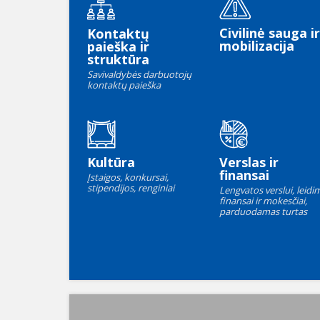
Civilinė sauga ir
Kontaktų
mobilizacija
paieška ir
struktūra
Savivaldybės darbuotojų
kontaktų paieška
Kultūra
Verslas ir
finansai
Įstaigos, konkursai,
stipendijos, renginiai
Lengvatos verslui, leidim
finansai ir mokesčiai,
parduodamas turtas