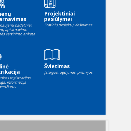
Projektiniai
menų
pasiūlymai
arnavimas
Statinių projektų viešinimas
naujami padaliniai,
nų aptarnavimo
ės vertinimo anketa
Švietimas
linė
rikacija
Įstaigos, ugdymas, premijos
okos registracijos
lga, informacija
vedžiams