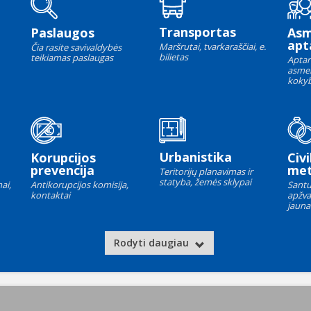
Transportas
Paslaugos
As
apt
Maršrutai, tvarkaraščiai, e.
Čia rasite savivaldybės
bilietas
teikiamas paslaugas
Aptar
asme
kokyb
Urbanistika
Korupcijos
Civi
prevencija
met
Teritorijų planavimas ir
statyba, žemės sklypai
ai,
Antikorupcijos komisija,
Santu
kontaktai
apžva
jauna
Rodyti daugiau