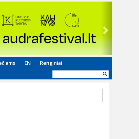
Next
ečiams
EN
Renginiai
Paieškos
forma