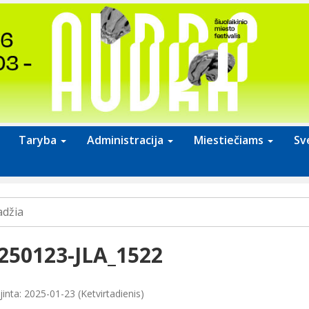
Taryba
Administracija
Miestiečiams
Sv
adžia
250123-JLA_1522
inta: 2025-01-23 (Ketvirtadienis)