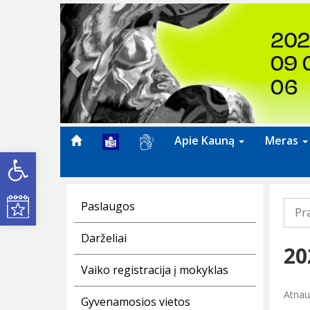
Previous
Apie Kauną
Meras
Open toolbar
Kultūros renginiai
Paslaugos
Pr
Darželiai
20
Vaiko registracija į mokyklas
Atnauj
Gyvenamosios vietos