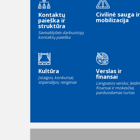
Civilinė sauga ir
Kontaktų
mobilizacija
paieška ir
struktūra
Savivaldybės darbuotojų
kontaktų paieška
Kultūra
Verslas ir
finansai
Įstaigos, konkursai,
stipendijos, renginiai
Lengvatos verslui, leidim
finansai ir mokesčiai,
parduodamas turtas