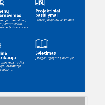
Projektiniai
menų
pasiūlymai
arnavimas
Statinių projektų viešinimas
naujami padaliniai,
nų aptarnavimo
ės vertinimo anketa
Švietimas
linė
rikacija
Įstaigos, ugdymas, premijos
okos registracijos
lga, informacija
vedžiams