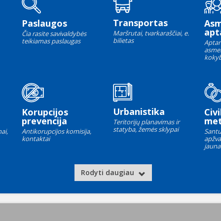
Transportas
Paslaugos
As
apt
Maršrutai, tvarkaraščiai, e.
Čia rasite savivaldybės
bilietas
teikiamas paslaugas
Aptar
asme
kokyb
Urbanistika
Korupcijos
Civi
prevencija
met
Teritorijų planavimas ir
statyba, žemės sklypai
ai,
Antikorupcijos komisija,
Santu
kontaktai
apžva
jauna
Rodyti daugiau