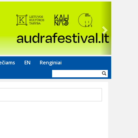
Next
ečiams
EN
Renginiai
Paieškos
forma