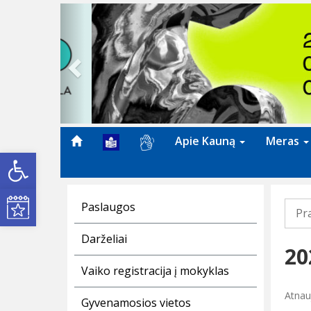
Previous
Apie Kauną
Meras
Open toolbar
Kultūros renginiai
Paslaugos
Pr
Darželiai
20
Vaiko registracija į mokyklas
Atnau
Gyvenamosios vietos