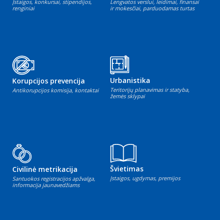
Įstaigos, konkursai, stipendijos,
Lengvatos verslui, leidimai, finansai
renginiai
ir mokesčiai, parduodamas turtas
Urbanistika
Korupcijos prevencija
Teritorijų planavimas ir statyba,
Antikorupcijos komisija, kontaktai
žemės sklypai
Švietimas
Civilinė metrikacija
Įstaigos, ugdymas, premijos
Santuokos registracijos apžvalga,
informacija jaunavedžiams