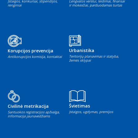
Įstaigos, konkursai, stipendijos,
Lengvatos verslui, leidimai, finansai
renginiai
ir mokesčiai, parduodamas turtas
Urbanistika
Korupcijos prevencija
Teritorijų planavimas ir statyba,
Antikorupcijos komisija, kontaktai
žemės sklypai
Švietimas
Civilinė metrikacija
Įstaigos, ugdymas, premijos
Santuokos registracijos apžvalga,
informacija jaunavedžiams