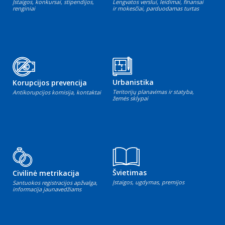
Įstaigos, konkursai, stipendijos,
Lengvatos verslui, leidimai, finansai
renginiai
ir mokesčiai, parduodamas turtas
Urbanistika
Korupcijos prevencija
Teritorijų planavimas ir statyba,
Antikorupcijos komisija, kontaktai
žemės sklypai
Švietimas
Civilinė metrikacija
Įstaigos, ugdymas, premijos
Santuokos registracijos apžvalga,
informacija jaunavedžiams