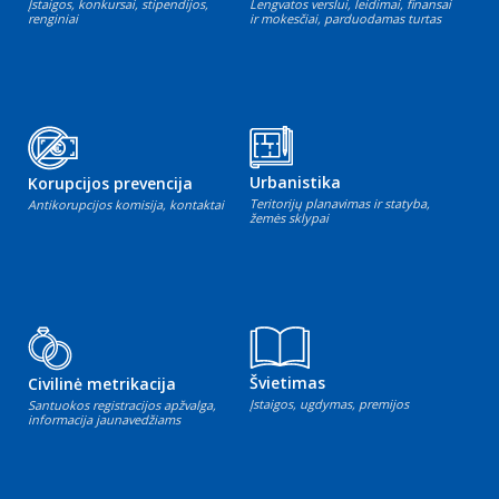
Įstaigos, konkursai, stipendijos,
Lengvatos verslui, leidimai, finansai
renginiai
ir mokesčiai, parduodamas turtas
Urbanistika
Korupcijos prevencija
Teritorijų planavimas ir statyba,
Antikorupcijos komisija, kontaktai
žemės sklypai
Švietimas
Civilinė metrikacija
Įstaigos, ugdymas, premijos
Santuokos registracijos apžvalga,
informacija jaunavedžiams