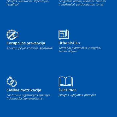
Įstaigos, konkursai, stipendijos,
Lengvatos verslui, leidimai, finansai
renginiai
ir mokesčiai, parduodamas turtas
Urbanistika
Korupcijos prevencija
Teritorijų planavimas ir statyba,
Antikorupcijos komisija, kontaktai
žemės sklypai
Švietimas
Civilinė metrikacija
Įstaigos, ugdymas, premijos
Santuokos registracijos apžvalga,
informacija jaunavedžiams