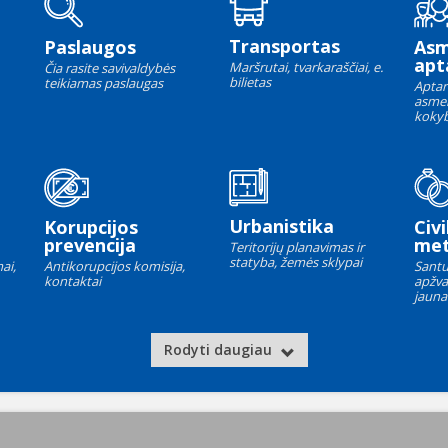
Transportas
Paslaugos
As
apt
Maršrutai, tvarkaraščiai, e.
Čia rasite savivaldybės
bilietas
teikiamas paslaugas
Aptar
asme
kokyb
Urbanistika
Korupcijos
Civi
prevencija
met
Teritorijų planavimas ir
statyba, žemės sklypai
ai,
Antikorupcijos komisija,
Santu
kontaktai
apžva
jauna
Rodyti daugiau