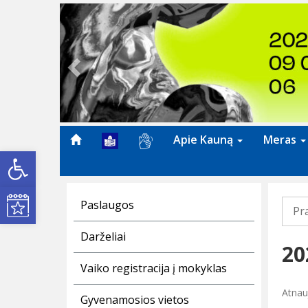
Previous
Apie Kauną
Meras
Open toolbar
Kultūros renginiai
Paslaugos
Pr
Darželiai
20
Vaiko registracija į mokyklas
Atnau
Gyvenamosios vietos