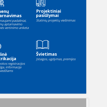
Projektiniai
menų
pasiūlymai
arnavimas
Statinių projektų viešinimas
naujami padaliniai,
nų aptarnavimo
ės vertinimo anketa
Švietimas
linė
rikacija
Įstaigos, ugdymas, premijos
okos registracijos
lga, informacija
vedžiams