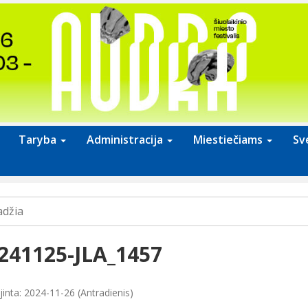
Taryba
Administracija
Miestiečiams
Sv
adžia
241125-JLA_1457
jinta: 2024-11-26 (Antradienis)