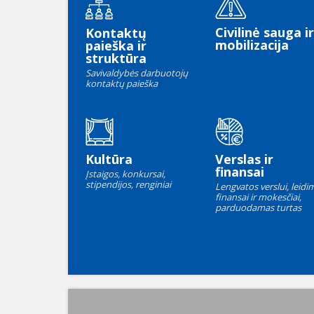
Civilinė sauga ir
Kontaktų
mobilizacija
paieška ir
struktūra
Savivaldybės darbuotojų
kontaktų paieška
Kultūra
Verslas ir
finansai
Įstaigos, konkursai,
stipendijos, renginiai
Lengvatos verslui, leidim
finansai ir mokesčiai,
parduodamas turtas