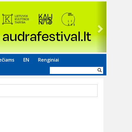
Next
ečiams
EN
Renginiai
Paieškos
forma