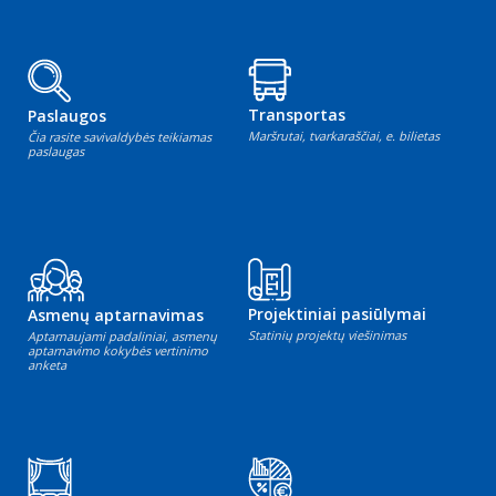
Transportas
Paslaugos
Maršrutai, tvarkaraščiai, e. bilietas
Čia rasite savivaldybės teikiamas
paslaugas
Projektiniai pasiūlymai
Asmenų aptarnavimas
Statinių projektų viešinimas
Aptarnaujami padaliniai, asmenų
aptarnavimo kokybės vertinimo
anketa