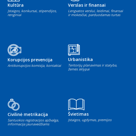
Kultūra
Verslas ir finansai
Įstaigos, konkursai, stipendijos,
Lengvatos verslui, leidimai, finansai
renginiai
ir mokesčiai, parduodamas turtas
Urbanistika
Korupcijos prevencija
Teritorijų planavimas ir statyba,
Antikorupcijos komisija, kontaktai
žemės sklypai
Švietimas
Civilinė metrikacija
Įstaigos, ugdymas, premijos
Santuokos registracijos apžvalga,
informacija jaunavedžiams