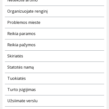
Netekote artimo
Organizuojate renginį
Problemos mieste
Reikia paramos
Reikia pažymos
Skiriatės
Statotės namą
Tuokiatės
Turto įsigijimas
Užsiimate verslu