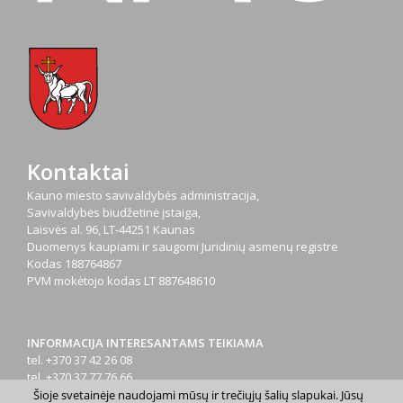
Kontaktai
Kauno miesto savivaldybės administracija,
Savivaldybės biudžetinė įstaiga,
Laisvės al. 96, LT-44251 Kaunas
Duomenys kaupiami ir saugomi Juridinių asmenų registre
Kodas
188764867
PVM mokėtojo kodas
LT 887648610
INFORMACIJA INTERESANTAMS TEIKIAMA
tel. +370 37 42 26 08
tel. +370 37 77 76 66
tel. +370 660 07000
Šioje svetainėje naudojami mūsų ir trečiųjų šalių slapukai. Jūsų