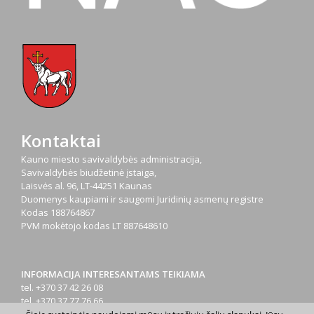
Kontaktai
Kauno miesto savivaldybės administracija,
Savivaldybės biudžetinė įstaiga,
Laisvės al. 96, LT-44251 Kaunas
Duomenys kaupiami ir saugomi Juridinių asmenų registre
Kodas
188764867
PVM mokėtojo kodas
LT 887648610
INFORMACIJA INTERESANTAMS TEIKIAMA
tel. +370 37 42 26 08
tel. +370 37 77 76 66