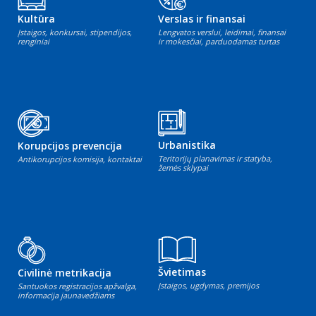
Kultūra
Verslas ir finansai
Įstaigos, konkursai, stipendijos,
Lengvatos verslui, leidimai, finansai
renginiai
ir mokesčiai, parduodamas turtas
Urbanistika
Korupcijos prevencija
Teritorijų planavimas ir statyba,
Antikorupcijos komisija, kontaktai
žemės sklypai
Švietimas
Civilinė metrikacija
Įstaigos, ugdymas, premijos
Santuokos registracijos apžvalga,
informacija jaunavedžiams