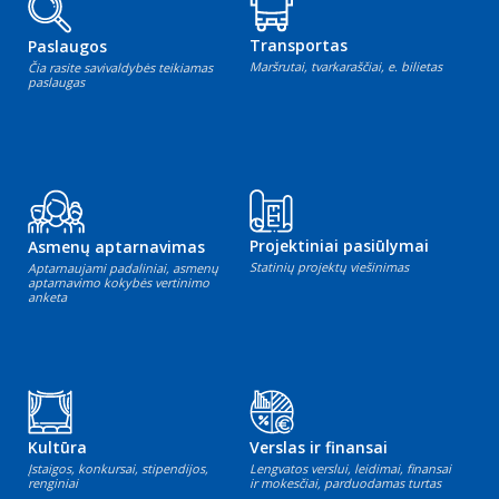
Transportas
Paslaugos
Maršrutai, tvarkaraščiai, e. bilietas
Čia rasite savivaldybės teikiamas
paslaugas
Projektiniai pasiūlymai
Asmenų aptarnavimas
Statinių projektų viešinimas
Aptarnaujami padaliniai, asmenų
aptarnavimo kokybės vertinimo
anketa
Kultūra
Verslas ir finansai
Įstaigos, konkursai, stipendijos,
Lengvatos verslui, leidimai, finansai
renginiai
ir mokesčiai, parduodamas turtas