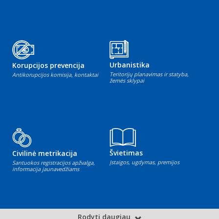
Urbanistika
Korupcijos prevencija
Teritorijų planavimas ir statyba,
Antikorupcijos komisija, kontaktai
žemės sklypai
Švietimas
Civilinė metrikacija
Įstaigos, ugdymas, premijos
Santuokos registracijos apžvalga,
informacija jaunavedžiams
Rodyti daugiau