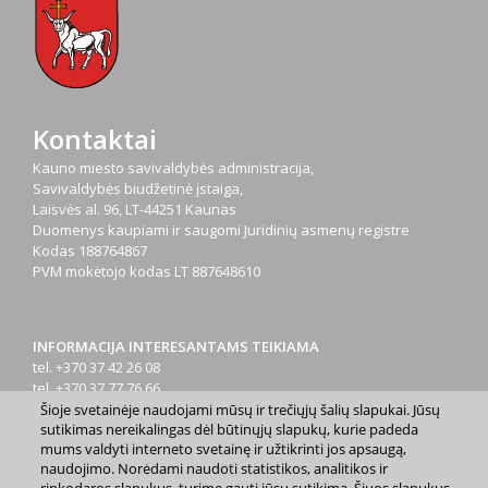
Kontaktai
Kauno miesto savivaldybės administracija,
Savivaldybės biudžetinė įstaiga,
Laisvės al. 96, LT-44251 Kaunas
Duomenys kaupiami ir saugomi Juridinių asmenų registre
Kodas
188764867
PVM mokėtojo kodas
LT 887648610
INFORMACIJA INTERESANTAMS TEIKIAMA
tel. +370 37 42 26 08
tel. +370 37 77 76 66
tel. +370 660 07000
Šioje svetainėje naudojami mūsų ir trečiųjų šalių slapukai. Jūsų
sutikimas nereikalingas dėl būtinųjų slapukų, kurie padeda
el. p.
info@kaunas.lt
mums valdyti interneto svetainę ir užtikrinti jos apsaugą,
naudojimo. Norėdami naudoti statistikos, analitikos ir