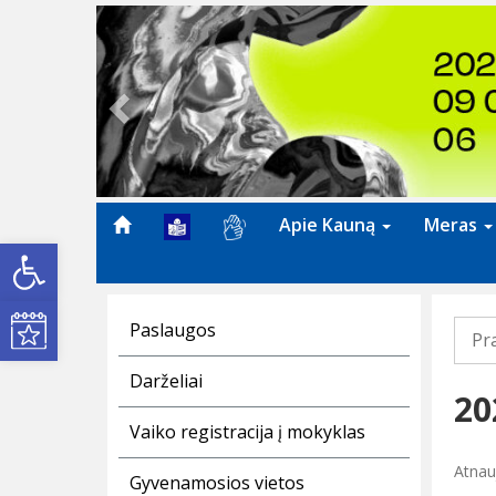
Previous
Apie Kauną
Meras
Open toolbar
Kultūros renginiai
Paslaugos
Pr
Darželiai
20
Vaiko registracija į mokyklas
Atnau
Gyvenamosios vietos