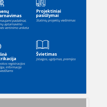
Projektiniai
menų
pasiūlymai
arnavimas
Statinių projektų viešinimas
naujami padaliniai,
nų aptarnavimo
ės vertinimo anketa
Švietimas
linė
rikacija
Įstaigos, ugdymas, premijos
okos registracijos
lga, informacija
vedžiams