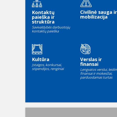
Civilinė sauga ir
Kontaktų
mobilizacija
paieška ir
struktūra
Savivaldybės darbuotojų
kontaktų paieška
Kultūra
Verslas ir
finansai
Įstaigos, konkursai,
stipendijos, renginiai
Lengvatos verslui, leidim
finansai ir mokesčiai,
parduodamas turtas