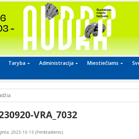
Taryba
Administracija
Miestiečiams
Sv
adžia
230920-VRA_7032
jinta: 2023-10-13 (Penktadienis)