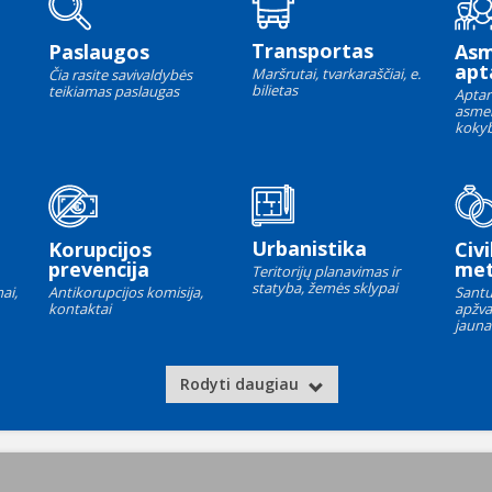
Transportas
Paslaugos
As
apt
Maršrutai, tvarkaraščiai, e.
Čia rasite savivaldybės
bilietas
teikiamas paslaugas
Aptar
asme
kokyb
Urbanistika
Korupcijos
Civi
prevencija
met
Teritorijų planavimas ir
statyba, žemės sklypai
ai,
Antikorupcijos komisija,
Santu
kontaktai
apžva
jauna
Rodyti daugiau