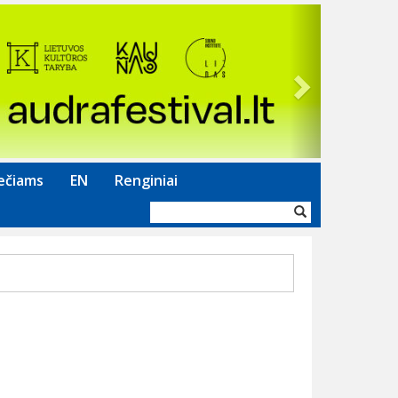
Next
ečiams
EN
Renginiai
Paieškos
forma