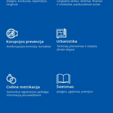
Įstaigos, konkursai, stipendijos,
Lengvatos verslui, leidimai, finansai
renginiai
ir mokesčiai, parduodamas turtas
Urbanistika
Korupcijos prevencija
Teritorijų planavimas ir statyba,
Antikorupcijos komisija, kontaktai
žemės sklypai
Švietimas
Civilinė metrikacija
Įstaigos, ugdymas, premijos
Santuokos registracijos apžvalga,
informacija jaunavedžiams