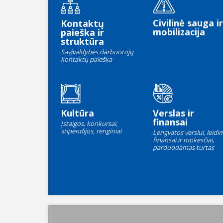
Civilinė sauga ir
Kontaktų
mobilizacija
paieška ir
struktūra
Savivaldybės darbuotojų
kontaktų paieška
Kultūra
Verslas ir
finansai
Įstaigos, konkursai,
stipendijos, renginiai
Lengvatos verslui, leidim
finansai ir mokesčiai,
parduodamas turtas