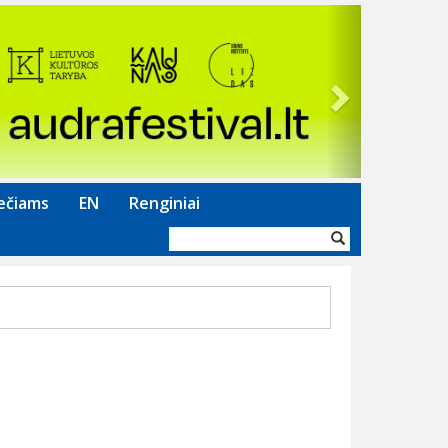
Next
ečiams
EN
Renginiai
Paieškos
forma