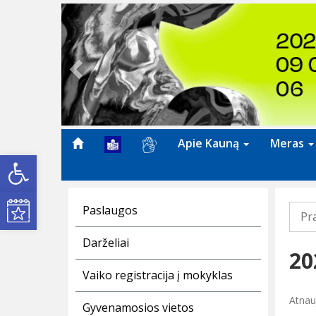
Previous
Apie Kauną
Meras
Open toolbar
Kultūros renginiai
Paslaugos
Pr
Darželiai
20
Vaiko registracija į mokyklas
Atnauj
Gyvenamosios vietos