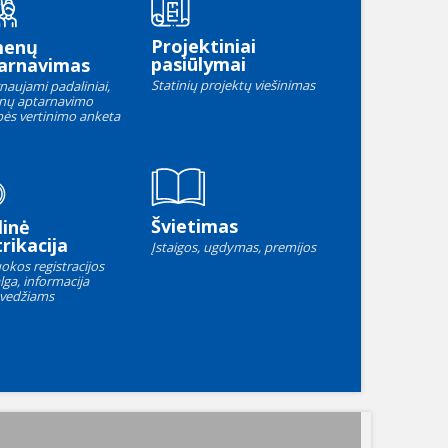
Projektiniai
menų
pasiūlymai
arnavimas
Statinių projektų viešinimas
naujami padaliniai,
nų aptarnavimo
ės vertinimo anketa
Švietimas
linė
rikacija
Įstaigos, ugdymas, premijos
okos registracijos
lga, informacija
vedžiams