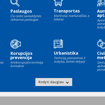
Transportas
Paslaugos
As
apt
Maršrutai, tvarkaraščiai, e.
Čia rasite savivaldybės
bilietas
teikiamas paslaugas
Aptar
asme
kokyb
Urbanistika
Korupcijos
Civi
prevencija
met
Teritorijų planavimas ir
statyba, žemės sklypai
ai,
Antikorupcijos komisija,
Santu
kontaktai
apžva
jauna
Rodyti daugiau