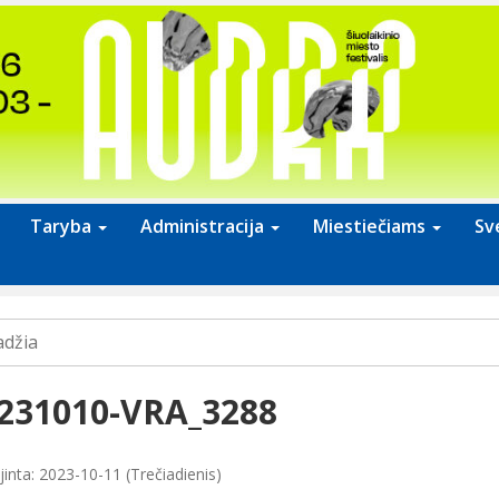
Taryba
Administracija
Miestiečiams
Sv
adžia
231010-VRA_3288
inta: 2023-10-11 (Trečiadienis)