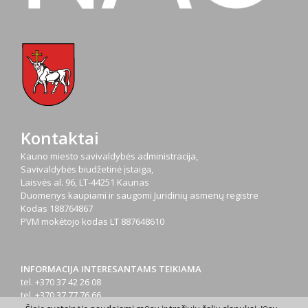
Kontaktai
Kauno miesto savivaldybės administracija,
Savivaldybės biudžetinė įstaiga,
Laisvės al. 96, LT-44251 Kaunas
Duomenys kaupiami ir saugomi Juridinių asmenų registre
Kodas
188764867
PVM mokėtojo kodas
LT 887648610
INFORMACIJA INTERESANTAMS TEIKIAMA
tel. +370 37 42 26 08
tel. +370 37 77 76 66