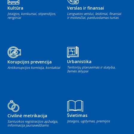
Kultūra
Verslas ir finansai
Įstaigos, konkursai, stipendijos,
Lengvatos verslui, leidimai, finansai
renginiai
ir mokesčiai, parduodamas turtas
Urbanistika
Korupcijos prevencija
Teritorijų planavimas ir statyba,
Antikorupcijos komisija, kontaktai
žemės sklypai
Švietimas
Civilinė metrikacija
Įstaigos, ugdymas, premijos
Santuokos registracijos apžvalga,
informacija jaunavedžiams