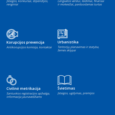
Įstaigos, konkursai, stipendijos,
Lengvatos verslui, leidimai, finansai
renginiai
ir mokesčiai, parduodamas turtas
Urbanistika
Korupcijos prevencija
Teritorijų planavimas ir statyba,
Antikorupcijos komisija, kontaktai
žemės sklypai
Švietimas
Civilinė metrikacija
Įstaigos, ugdymas, premijos
Santuokos registracijos apžvalga,
informacija jaunavedžiams